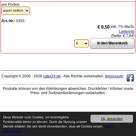
pro Portion
Art.-Nr.:
0355
€ 8,50
inkl. 7% MwSt.
Lieferinfo
(Netto:
€ 7,94
)
Copyright © 2008 - 2026
cater24.de
- Alle Rechte vorbehalten.
Impressum
Produkte können von den Abbildungen abweichen. Druckfehler / Irrtümer sowie
Preis- und Sortimentänderungen vorbehalten.
Diese Website nutzt Cookies, um bestmögliche
Ok, verstanden
Funktionalität bieten zu können. Durch die Nutzung unserer
Dienste erklären Sie sich damit einverstanden, dass wir Cookies setzen.
mehr
Informationen