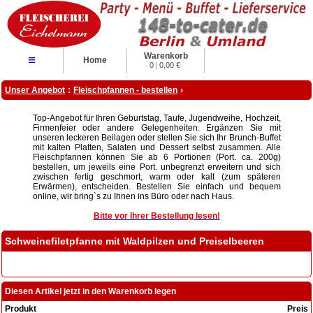
Warenkorb
≡
Home
0
|
0,00 €
Unser Angebot
:
Fleischpfannen - bestellen
›
Top-Angebot für Ihren Geburtstag, Taufe, Jugendweihe, Hochzeit,
Firmenfeier oder andere Gelegenheiten. Ergänzen Sie mit
unseren leckeren Beilagen oder stellen Sie sich Ihr Brunch-Buffet
mit kalten Platten, Salaten und Dessert selbst zusammen. Alle
Fleischpfannen können Sie ab 6 Portionen (Port. ca. 200g)
bestellen, um jeweils eine Port. unbegrenzt erweitern und sich
zwischen fertig geschmort, warm oder kalt (zum späteren
Erwärmen), entscheiden. Bestellen Sie einfach und bequem
online, wir bring`s zu Ihnen ins Büro oder nach Haus.
Bitte vor Ihrer Bestellung lesen!
Schweinefiletpfanne mit Waldpilzen und Preiselbeeren
Diesen Artikel jetzt in den Warenkorb legen
Produkt
Preis