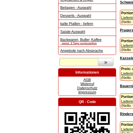
Schwei
Beilagen - Auswahl
Portio
Desserts - Auswahl
Lieferi
(Netto:
kalte Platten - liefern
Pragers
Salate Auswahl
Backwaren, Butter, Kaffee
Portio
mind. 2 Tage vorbestellen
Lieferi
(Netto:
Angebote nach Absprache
Kassele
Preis:
Informationen
Lieferi
(Netto:
AGB
Widerruf
Bauern
Datenschutz
Impressum
Portio
Lieferi
QR - Code
(Netto:
Rinders
Portio
Lieferi