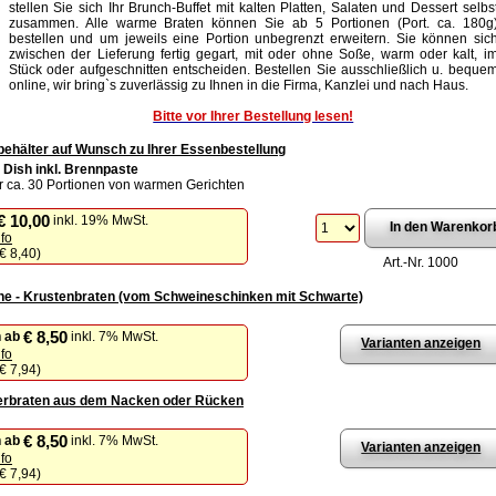
stellen Sie sich Ihr Brunch-Buffet mit kalten Platten, Salaten und Dessert selbs
zusammen. Alle warme Braten können Sie ab 5 Portionen (Port. ca. 180g
bestellen und um jeweils eine Portion unbegrenzt erweitern. Sie können sic
zwischen der Lieferung fertig gegart, mit oder ohne Soße, warm oder kalt, i
Stück oder aufgeschnitten entscheiden. Bestellen Sie ausschließlich u. beque
online, wir bring`s zuverlässig zu Ihnen in die Firma, Kanzlei und nach Haus.
Bitte vor Ihrer Bestellung lesen!
hälter auf Wunsch zu Ihrer Essenbestellung
 Dish inkl. Brennpaste
für ca. 30 Portionen von warmen Gerichten
€ 10,00
inkl. 19% MwSt.
nfo
€ 8,40
)
Art.-Nr. 1000
e - Krustenbraten (vom Schweineschinken mit Schwarte)
€ 8,50
n
ab
inkl. 7% MwSt.
Varianten anzeigen
nfo
€ 7,94
)
erbraten aus dem Nacken oder Rücken
€ 8,50
n
ab
inkl. 7% MwSt.
Varianten anzeigen
nfo
€ 7,94
)