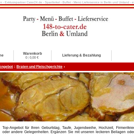
nn - Exklusivpartner Cater24.de - Spanferkel - Buffet - Menü Lieferservice in Berlin und Umland -
Warenkorb
me
Lieferung & Bezahlung
0
|
0,00 €
Angebot
:
Braten und Fleischgerichte
›
Top-Angebot für Ihren Geburtstag, Taufe, Jugendweihe, Hochzeit, Firmenfeie
oder andere Gelegenheiten. Ergänzen Sie mit unseren leckeren Beilagen ode