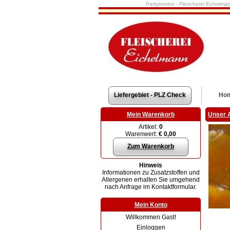
Partyservice - Fleischerei Eichelma
Liefergebiet - PLZ Check
Ho
Mein Warenkorb
Unser 
Artikel:
0
Warenwert:
€ 0,00
Zum Warenkorb
Hinweis
Informationen zu Zusatzstoffen und
Allergenen erhalten Sie umgehend
nach Anfrage im Kontaktformular.
Mein Konto
Willkommen Gast!
Einloggen