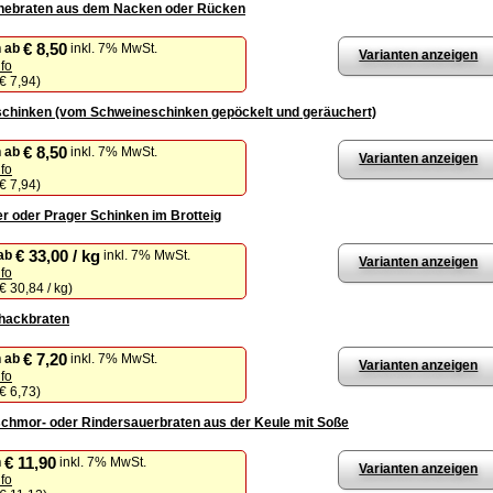
nebraten aus dem Nacken oder Rücken
€ 8,50
n
ab
inkl. 7% MwSt.
Varianten anzeigen
nfo
€ 7,94
)
chinken (vom Schweineschinken gepöckelt und geräuchert)
€ 8,50
n
ab
inkl. 7% MwSt.
Varianten anzeigen
nfo
€ 7,94
)
r oder Prager Schinken im Brotteig
€ 33,00 / kg
ab
inkl. 7% MwSt.
Varianten anzeigen
nfo
€ 30,84 / kg
)
hackbraten
€ 7,20
n
ab
inkl. 7% MwSt.
Varianten anzeigen
nfo
€ 6,73
)
chmor- oder Rindersauerbraten aus der Keule mit Soße
€ 11,90
n
inkl. 7% MwSt.
Varianten anzeigen
nfo