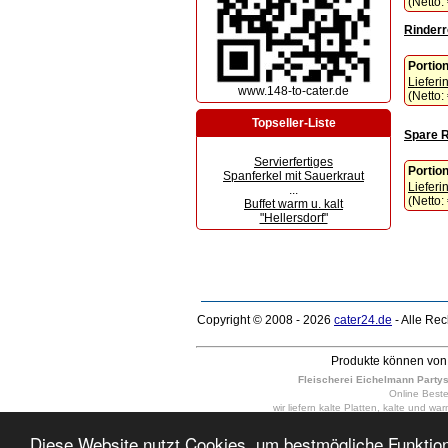
(Netto:
Rinderr
Portio
Lieferi
www.148-to-cater.de
(Netto:
Topseller-Liste
Spare R
Servierfertiges
Portio
Spanferkel mit Sauerkraut
Lieferi
...
(Netto:
Buffet warm u. kalt
"Hellersdorf"
Copyright © 2008 - 2026
cater24.de
- Alle Re
Produkte können von 
Fleischerei Eichelmann Partyser
Online Bestel
wir liefern kalte Platten, kalte und w
Berlin-Weißensee, Berlin-Hellersdorf
10 - 400 Personen in Berlin-Friedrichs
Diese Website nutzt Cookies, um bestmögliche Funktiona