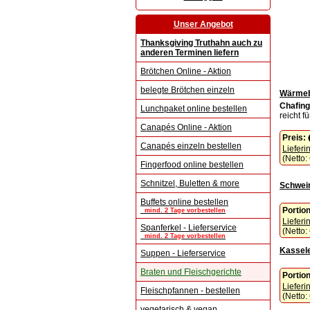
Unser Angebot
Thanksgiving Truthahn auch zu
anderen Terminen liefern
Brötchen Online - Aktion
belegte Brötchen einzeln
Wärmebe
Chafing
Lunchpaket online bestellen
reicht 
Canapés Online - Aktion
Preis:
Canapés einzeln bestellen
Lieferi
(Netto:
Fingerfood online bestellen
Schnitzel, Buletten & more
Schwein
Buffets online bestellen
Portio
mind. 2 Tage vorbestellen
Lieferi
Spanferkel - Lieferservice
(Netto:
mind. 2 Tage vorbestellen
Kassel
Suppen - Lieferservice
Braten und Fleischgerichte
Portio
Lieferi
Fleischpfannen - bestellen
(Netto:
vegetarisch & vegan