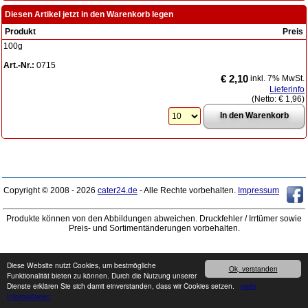
Diesen Artikel jetzt in den Warenkorb legen
Produkt
Preis
100g
Art.-Nr.:
0715
€ 2,10
inkl. 7% MwSt.
Lieferinfo
(Netto:
€ 1,96
)
Copyright © 2008 - 2026
cater24.de
- Alle Rechte vorbehalten.
Impressum
Produkte können von den Abbildungen abweichen. Druckfehler / Irrtümer sowie
Preis- und Sortimentänderungen vorbehalten.
Diese Website nutzt Cookies, um bestmögliche
Ok, verstanden
Funktionalität bieten zu können. Durch die Nutzung unserer
Dienste erklären Sie sich damit einverstanden, dass wir Cookies setzen.
mehr
Informationen