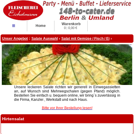
Warenkorb
≡
Home
0
|
0,00 €
Unser Angebot
:
Salate Auswahl
›
Salat mit Gemüse / Fisch / Ei
›
Unsere leckeren Salate richten wir generell in Einwegassietten
an, auf Wunsch sind Mehrwegschalen (gegen Pfand) möglich.
Bestellen Sie einfach u. bequem online, wir bring`s zuverlässig in
die Firma, Kanzlei , Werkstatt und nach Haus.
Bitte vor Ihrer Bestellung lesen!
Hirtensalat