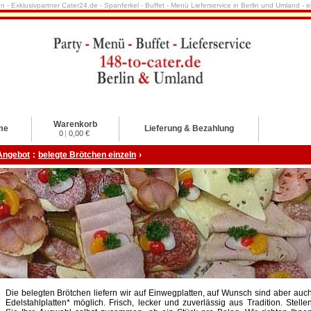
nn - Exklusivpartner Cater24.de - Spanferkel - Buffet - Menü Lieferservice in Berlin und Umland -
Warenkorb
me
Lieferung & Bezahlung
0
|
0,00 €
Angebot
:
belegte Brötchen einzeln
›
Die belegten Brötchen liefern wir auf Einwegplatten, auf Wunsch sind aber auc
Edelstahlplatten* möglich. Frisch, lecker und zuverlässig aus Tradition. Stelle