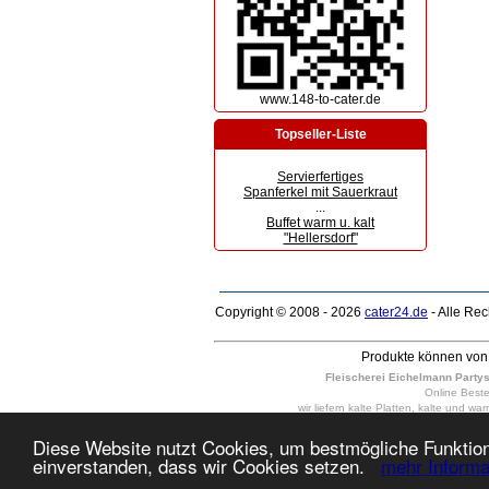
www.148-to-cater.de
Topseller-Liste
Servierfertiges
Spanferkel mit Sauerkraut
...
Buffet warm u. kalt
"Hellersdorf"
Copyright © 2008 - 2026
cater24.de
- Alle Re
Produkte können von 
Fleischerei Eichelmann Partyser
Online Bestel
wir liefern kalte Platten, kalte und w
Berlin-Weißensee, Berlin-Hellersdorf
10 - 400 Personen in Berlin-Friedrichs
Diese Website nutzt Cookies, um bestmögliche Funktiona
täglich auch am Sonntag und Feiertag, 
einverstanden, dass wir Cookies setzen.
mehr Informa
Berlin Marzahn, Zentrum, City, auf