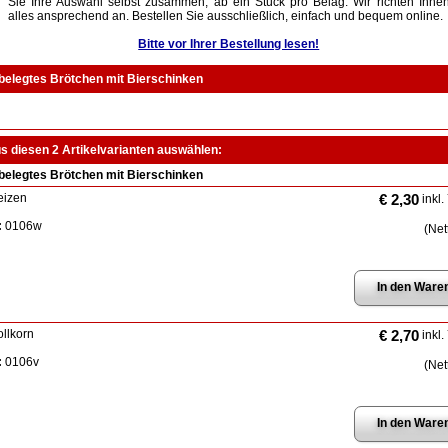
Sie Ihre Auswahl selbst zusammen, ab ein Stück pro Belag. Wir richten Ihne
alles ansprechend an. Bestellen Sie ausschließlich, einfach und bequem online.
Bitte vor Ihrer Bestellung lesen!
belegtes Brötchen mit Bierschinken
us diesen 2 Artikelvarianten auswählen:
belegtes Brötchen mit Bierschinken
eizen
€ 2,30
inkl.
:
0106w
(Net
ollkorn
€ 2,70
inkl.
:
0106v
(Net