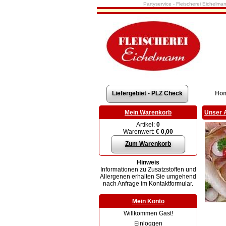
Partyservice - Fleischerei Eichelma
Liefergebiet - PLZ Check
Ho
Mein Warenkorb
Unser 
Artikel:
0
Warenwert:
€ 0,00
Zum Warenkorb
Hinweis
Informationen zu Zusatzstoffen und
Allergenen erhalten Sie umgehend
nach Anfrage im Kontaktformular.
Mein Konto
Willkommen Gast!
Einloggen