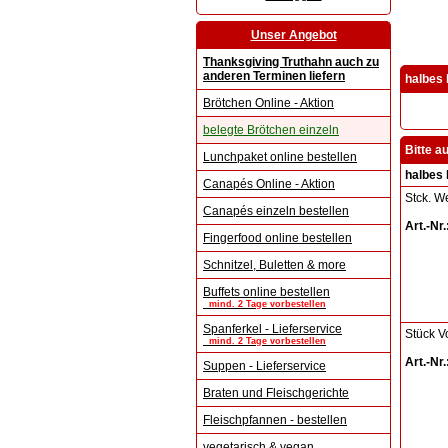
Unser Angebot
Thanksgiving Truthahn auch zu
anderen Terminen liefern
halbes 
Brötchen Online - Aktion
belegte Brötchen einzeln
Bitte a
Lunchpaket online bestellen
halbes 
Canapés Online - Aktion
Stck. W
Canapés einzeln bestellen
Art.-Nr.
Fingerfood online bestellen
Schnitzel, Buletten & more
Buffets online bestellen
mind. 2 Tage vorbestellen
Spanferkel - Lieferservice
Stück V
mind. 2 Tage vorbestellen
Art.-Nr.
Suppen - Lieferservice
Braten und Fleischgerichte
Fleischpfannen - bestellen
vegetarisch & vegan