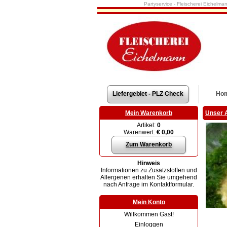
Partyservice - Fleischerei Eichelma
Liefergebiet - PLZ Check
Ho
Mein Warenkorb
Unser 
Artikel:
0
Warenwert:
€ 0,00
Zum Warenkorb
Hinweis
Informationen zu Zusatzstoffen und
Allergenen erhalten Sie umgehend
nach Anfrage im Kontaktformular.
Mein Konto
Willkommen Gast!
Einloggen