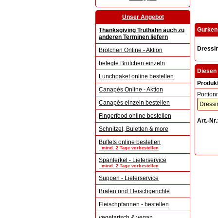
Unser Angebot
Gurken
Thanksgiving Truthahn auch zu
anderen Terminen liefern
Dressi
Brötchen Online - Aktion
belegte Brötchen einzeln
Diesen 
Lunchpaket online bestellen
Produk
Canapés Online - Aktion
Portion
Canapés einzeln bestellen
Fingerfood online bestellen
Art.-Nr.
Schnitzel, Buletten & more
Buffets online bestellen
mind. 2 Tage vorbestellen
Spanferkel - Lieferservice
mind. 2 Tage vorbestellen
Suppen - Lieferservice
Braten und Fleischgerichte
Fleischpfannen - bestellen
vegetarisch & vegan