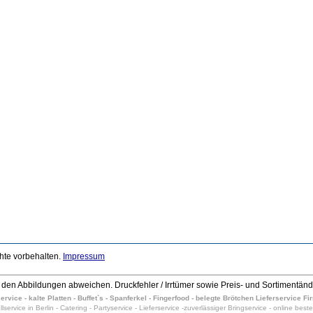
chte vorbehalten.
Impressum
den Abbildungen abweichen. Druckfehler / Irrtümer sowie Preis- und Sortimentän
vice - kalte Platten - Buffet`s - Spanferkel - Fingerfood - belegte Brötchen Lieferservice F
lservice in Berlin - Catering - Partyservice - Lieferservice -zuverlässiger Bringservice - online beste