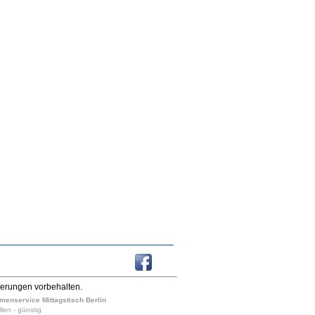
derungen vorbehalten.
irmenservice Mittagstisch Berlin
llen - günstig