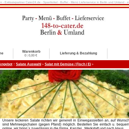
nn - Exklusivpartner Cater24.de - Spanferkel - Buffet - Menü Lieferservice in Berlin und Umland -
Warenkorb
me
Lieferung & Bezahlung
0
|
0,00 €
Angebot
:
Salate Auswahl
›
Salat mit Gemüse / Fisch / Ei
›
Unsere leckeren Salate richten wir generell in Einwegassietten an, auf Wunsc
sind Mehrwegschalen (gegen Pfand) möglich. Bestellen Sie einfach u. beque
online, wir bring`s zuverlässig in die Firma, Kanzlei , Werkstatt und nach Haus.