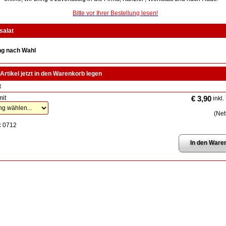
Bitte vor Ihrer Bestellung lesen!
salat
ng nach Wahl
Artikel jetzt in den Warenkorb legen
t
mit
€ 3,90
inkl.
(Net
:
0712