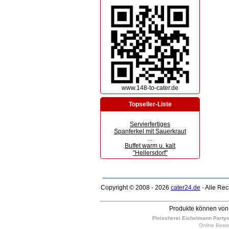
www.148-to-cater.de
Topseller-Liste
Servierfertiges
Spanferkel mit Sauerkraut
...
Buffet warm u. kalt
"Hellersdorf"
Copyright © 2008 - 2026
cater24.de
- Alle Re
Produkte können von 
Fleischerei Eichelmann Partyser
Online Bestel