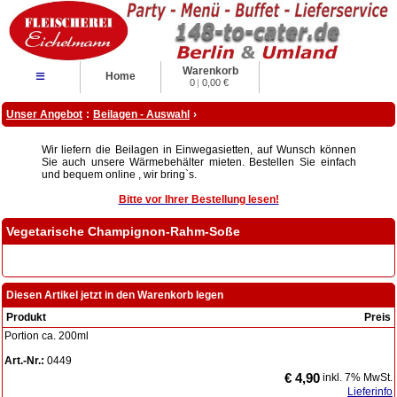
Warenkorb
≡
Home
0
|
0,00 €
Unser Angebot
:
Beilagen - Auswahl
›
Wir liefern die Beilagen in Einwegasietten, auf Wunsch können
Sie auch unsere Wärmebehälter mieten. Bestellen Sie einfach
und bequem online , wir bring`s.
Bitte vor Ihrer Bestellung lesen!
Vegetarische Champignon-Rahm-Soße
Diesen Artikel jetzt in den Warenkorb legen
Produkt
Preis
Portion ca. 200ml
Art.-Nr.:
0449
€ 4,90
inkl. 7% MwSt.
Lieferinfo