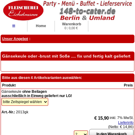
Warenkorb
≡
Home
0
|
0,00 €
Unser Angebot
:
Gänsekeule oder -brust mit Soße .... fix und fertig kalt geliefert
Bitte aus diesen 4 Artikelvarianten auswählen:
Produkt
Preis
Gänsekeule
ohne Beilagen
ausschließlich in Einweg geliefert nur LG!
Art.-Nr.:
2013gk
€ 15,90
inkl. 7% MwSt.
Lieferinfo
(Netto:
€ 14,86
)