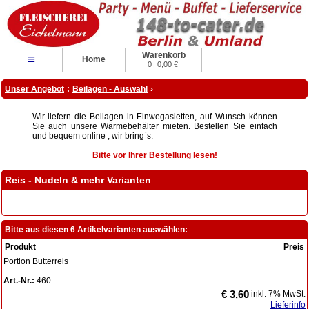
Warenkorb
≡
Home
0
|
0,00 €
Unser Angebot
:
Beilagen - Auswahl
›
Wir liefern die Beilagen in Einwegasietten, auf Wunsch können
Sie auch unsere Wärmebehälter mieten. Bestellen Sie einfach
und bequem online , wir bring`s.
Bitte vor Ihrer Bestellung lesen!
Reis - Nudeln & mehr Varianten
Bitte aus diesen 6 Artikelvarianten auswählen:
Produkt
Preis
Portion Butterreis
Art.-Nr.:
460
€ 3,60
inkl. 7% MwSt.
Lieferinfo