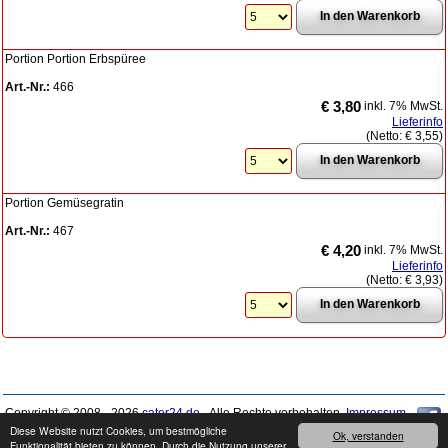
Portion Portion Erbspüree
Art.-Nr.:
466
€ 3,80
inkl. 7% MwSt.
Lieferinfo
(Netto:
€ 3,55
)
Portion Gemüsegratin
Art.-Nr.:
467
€ 4,20
inkl. 7% MwSt.
Lieferinfo
(Netto:
€ 3,93
)
Copyright © 2008 - 2026
cater24.de
- Alle Rechte vorbehalten.
Impressum
Diese Website nutzt Cookies, um bestmögliche
Ok, verstanden
Funktionalität bieten zu können. Durch die Nutzung unserer