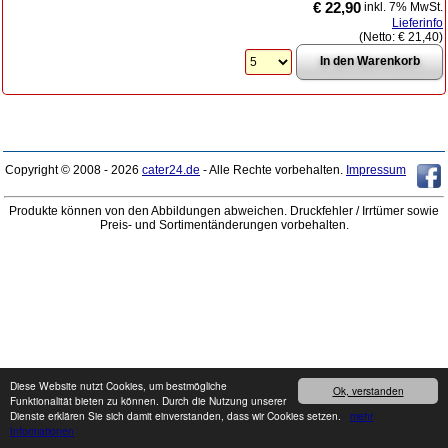
€ 22,90
inkl. 7% MwSt.
Lieferinfo
(Netto:
€ 21,40
)
Copyright © 2008 - 2026
cater24.de
- Alle Rechte vorbehalten.
Impressum
Produkte können von den Abbildungen abweichen. Druckfehler / Irrtümer sowie
Preis- und Sortimentänderungen vorbehalten.
Diese Website nutzt Cookies, um bestmögliche
Ok, verstanden
Funktionalität bieten zu können. Durch die Nutzung unserer
Dienste erklären Sie sich damit einverstanden, dass wir Cookies setzen.
mehr
Informationen