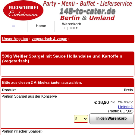
Warenkorb
≡
Home
0
|
0,00 €
Unser Angebot
:
vegetarisch & vegan
›
500g Weißer Spargel mit Sauce Hollandaise und Kartoffeln
(vegetarisch)
Bitte aus diesen 2 Artikelvarianten auswählen:
Produkt
Preis
Portion Spargel aus der Konserve
€ 18,90
inkl. 7% MwSt.
Lieferinfo
(Netto:
€ 17,66
)
Portion (frischer Spargel)