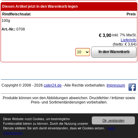
Diesen Artikel jetzt in den Warenkorb legen
Rindfleischsalat
Preis
100g
Art.-Nr.:
0708
€ 3,90
inkl. 7% MwSt.
Lieferinfo
(Netto:
€ 3,64
)
Copyright © 2008 - 2026
cater24.de
- Alle Rechte vorbehalten.
Impressum
Produkte können von den Abbildungen abweichen. Druckfehler / Irrtümer sowie
Preis- und Sortimentänderungen vorbehalten.
Diese Website nutzt Cookies, um bestmögliche
Ok, verstanden
Funktionalität bieten zu können. Durch die Nutzung unserer
Dienste erklären Sie sich damit einverstanden, dass wir Cookies setzen.
mehr
Informationen