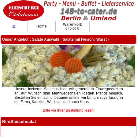
Warenkorb
≡
Home
0
|
0,00 €
Unser Angebot
:
Salate Auswahl
›
Salate mit Fleisch / Wurst
›
Unsere leckeren Salate richten wir generell in Einwegassietten
an, auf Wunsch sind Mehrwegschalen (gegen Pfand) möglich.
Bestellen Sie einfach u. bequem online, wir bring`s zuverlässig in
die Firma, Kanzlei , Werkstatt und nach Haus.
Bitte vor Ihrer Bestellung lesen!
Rindfleischsalat