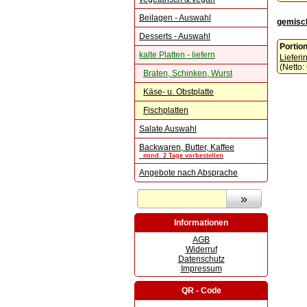
Beilagen - Auswahl
gemisch
Desserts - Auswahl
Portio
kalte Platten - liefern
Lieferi
(Netto:
Braten, Schinken, Wurst
Käse- u. Obstplatte
Fischplatten
Salate Auswahl
Backwaren, Butter, Kaffee
mind. 2 Tage vorbestellen
Angebote nach Absprache
Informationen
AGB
Widerruf
Datenschutz
Impressum
QR - Code