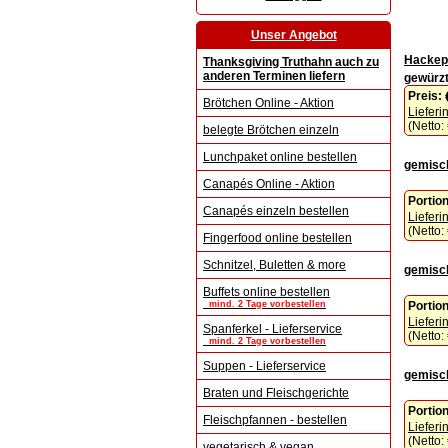
Unser Angebot
Hackep
Thanksgiving Truthahn auch zu
anderen Terminen liefern
gewürzt
Preis:
Brötchen Online - Aktion
Lieferi
(Netto:
belegte Brötchen einzeln
Lunchpaket online bestellen
gemisch
Canapés Online - Aktion
Portio
Canapés einzeln bestellen
Lieferi
(Netto:
Fingerfood online bestellen
Schnitzel, Buletten & more
gemisch
Buffets online bestellen
Portio
mind. 2 Tage vorbestellen
Lieferi
Spanferkel - Lieferservice
(Netto:
mind. 2 Tage vorbestellen
Suppen - Lieferservice
gemisch
Braten und Fleischgerichte
Portio
Fleischpfannen - bestellen
Lieferi
(Netto:
vegetarisch & vegan