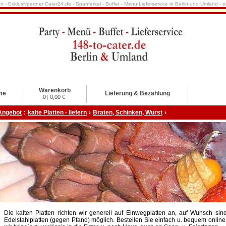
nn - Exklusivpartner Cater24.de - Spanferkel - Buffet - Menü Lieferservice in Berlin und Umland -
Warenkorb
me
Lieferung & Bezahlung
0
|
0,00 €
Angebot
:
kalte Platten - liefern
›
Braten, Schinken, Wurst
›
Die kalten Platten richten wir generell auf Einwegplatten an, auf Wunsch sin
Edelstahlplatten (gegen Pfand) möglich. Bestellen Sie einfach u. bequem online