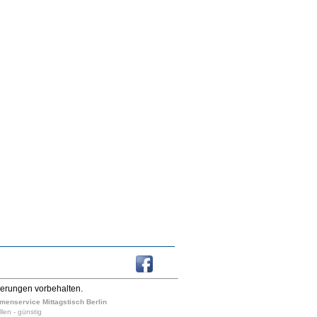
derungen vorbehalten.
irmenservice Mittagstisch Berlin
llen - günstig