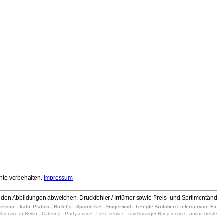
chte vorbehalten.
Impressum
den Abbildungen abweichen. Druckfehler / Irrtümer sowie Preis- und Sortimentän
vice - kalte Platten - Buffet`s - Spanferkel - Fingerfood - belegte Brötchen Lieferservice F
lservice in Berlin - Catering - Partyservice - Lieferservice -zuverlässiger Bringservice - online beste