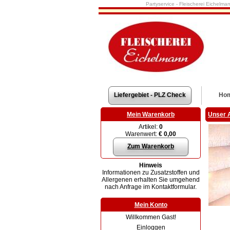
Partyservice - Fleischerei Eichelma
Liefergebiet - PLZ Check
Ho
Mein Warenkorb
Unser 
Artikel:
0
Warenwert:
€ 0,00
Zum Warenkorb
Hinweis
Informationen zu Zusatzstoffen und
Allergenen erhalten Sie umgehend
nach Anfrage im Kontaktformular.
Mein Konto
Willkommen Gast!
Einloggen