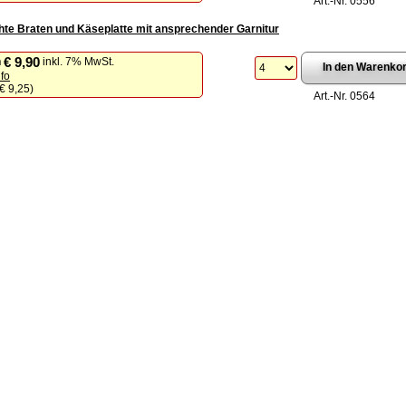
Art.-Nr. 0556
te Braten und Käseplatte mit ansprechender Garnitur
€ 9,90
n
inkl. 7% MwSt.
nfo
€ 9,25
)
Art.-Nr. 0564