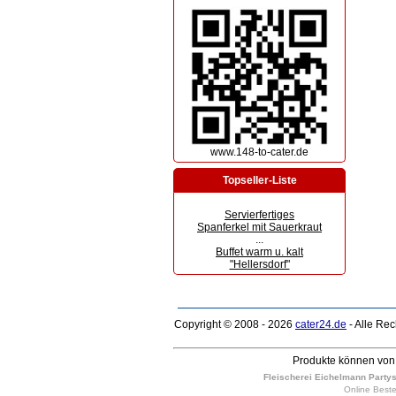
www.148-to-cater.de
Topseller-Liste
Servierfertiges
Spanferkel mit Sauerkraut
...
Buffet warm u. kalt
"Hellersdorf"
Copyright © 2008 - 2026
cater24.de
- Alle Re
Produkte können von 
Fleischerei Eichelmann Partyser
Online Bestel